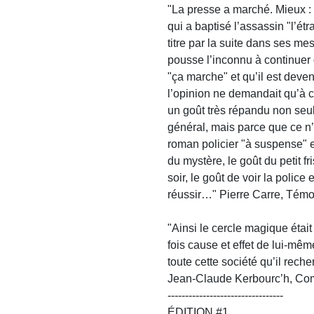
"La presse a marché. Mieux : e
qui a baptisé l’assassin "l’étr
titre par la suite dans ses me
pousse l’inconnu à continuer
"ça marche" et qu’il est deven
l’opinion ne demandait qu’à cou
un goût très répandu non seul
général, mais parce que ce n’
roman policier "à suspense" e
du mystère, le goût du petit fr
soir, le goût de voir la polic
réussir…" Pierre Carre, Témo
"Ainsi le cercle magique était
fois cause et effet de lui-mê
toute cette société qu’il recher
Jean-Claude Kerbourc’h, Comb
---------------------------------
ÉDITION #1